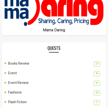
Mama Daring
QUESTS
Books Review
27
Event
95
Event Review
91
Fashions
20
Flash Fiction
11