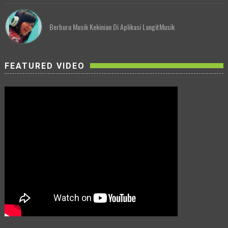
Berburu Musik Kekinian Di Aplikasi LangitMusik
FEATURED VIDEO