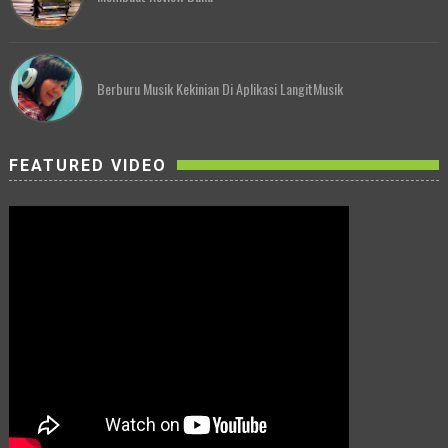
Berburu Musik Kekinian Di Aplikasi LangitMusik
FEATURED VIDEO