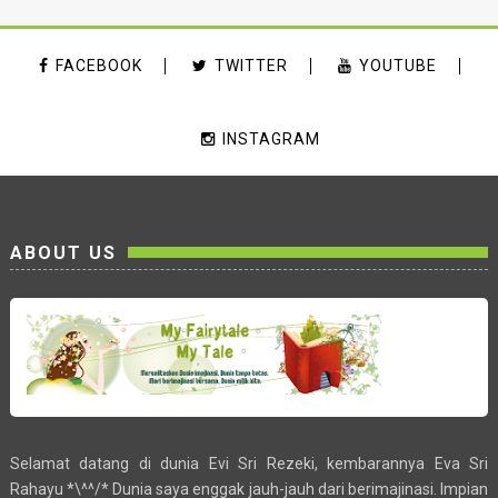
FACEBOOK
TWITTER
YOUTUBE
INSTAGRAM
ABOUT US
Selamat datang di dunia Evi Sri Rezeki, kembarannya Eva Sri
Rahayu *\^^/* Dunia saya enggak jauh-jauh dari berimajinasi. Impian