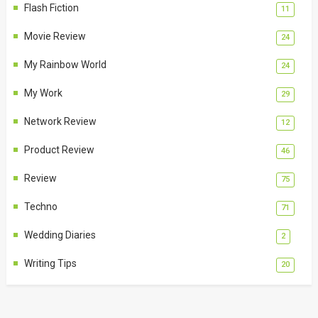
Flash Fiction
11
Movie Review
24
My Rainbow World
24
My Work
29
Network Review
12
Product Review
46
Review
75
Techno
71
Wedding Diaries
2
Writing Tips
20