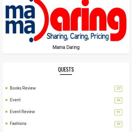
Mama Daring
QUESTS
Books Review
27
Event
95
Event Review
91
Fashions
20