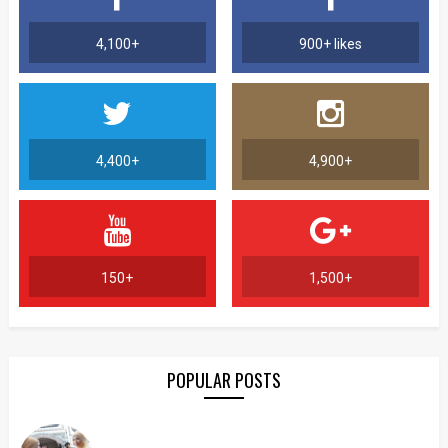
4,100+
900+ likes
4,400+
4,900+
150+
1,500+
POPULAR POSTS