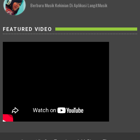
Berburu Musik Kekinian Di Aplikasi LangitMusik
FEATURED VIDEO