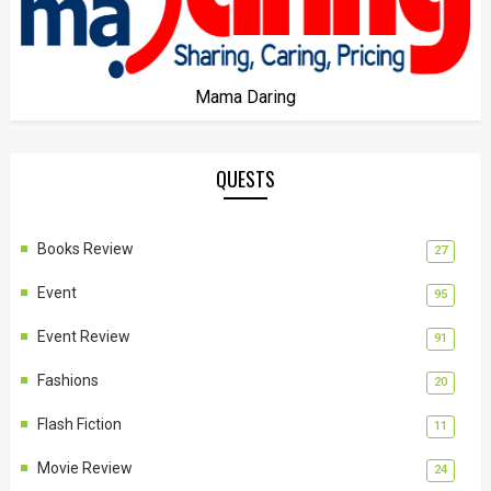
Mama Daring
QUESTS
Books Review
27
Event
95
Event Review
91
Fashions
20
Flash Fiction
11
Movie Review
24