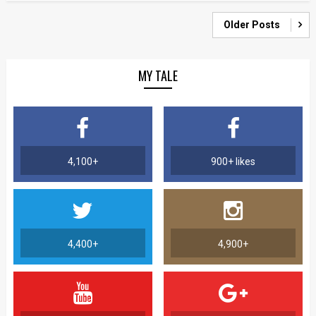
Older Posts
MY TALE
4,100+
900+ likes
4,400+
4,900+