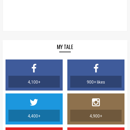
MY TALE
4,100+
900+ likes
4,400+
4,900+