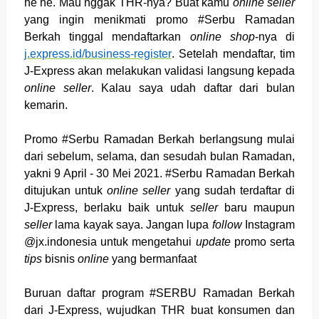
he he. Mau nggak THR-nya? Buat kamu
online seller
yang ingin menikmati promo #Serbu Ramadan
Berkah tinggal mendaftarkan
online shop
-nya di
j.express.id/business-register
. Setelah mendaftar, tim
J-Express akan melakukan validasi langsung kepada
online seller
. Kalau saya udah daftar dari bulan
kemarin.
Promo #Serbu Ramadan Berkah berlangsung mulai
dari sebelum, selama, dan sesudah bulan Ramadan,
yakni 9 April - 30 Mei 2021. #Serbu Ramadan Berkah
ditujukan untuk
online seller
yang sudah terdaftar di
J-Express, berlaku baik untuk
seller
baru maupun
seller
lama kayak saya. Jangan lupa
follow
Instagram
@jx.indonesia untuk mengetahui
update
promo serta
tips
bisnis
online
yang bermanfaat
Buruan daftar program #SERBU Ramadan Berkah
dari J-Express, wujudkan THR buat konsumen dan