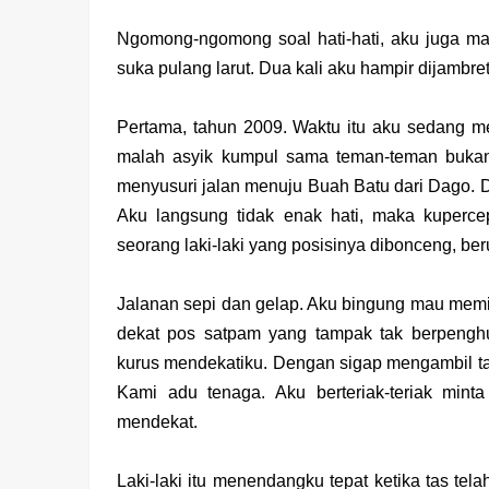
Ngomong-ngomong soal hati-hati, aku juga mau
suka pulang larut. Dua kali aku hampir dijambret
Pertama, tahun 2009. Waktu itu aku sedang 
malah asyik kumpul sama teman-teman bukan
menyusuri jalan menuju Buah Batu dari Dago. 
Aku langsung tidak enak hati, maka kuperce
seorang laki-laki yang posisinya dibonceng, be
Jalanan sepi dan gelap. Aku bingung mau memi
dekat pos satpam yang tampak tak berpenghu
kurus mendekatiku. Dengan sigap mengambil tas l
Kami adu tenaga. Aku berteriak-teriak mint
mendekat.
Laki-laki itu menendangku tepat ketika tas tela