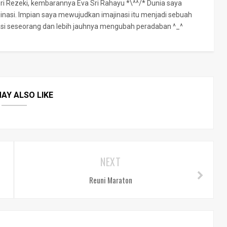
Sri Rezeki, kembarannya Eva Sri Rahayu *\^^/* Dunia saya
jinasi. Impian saya mewujudkan imajinasi itu menjadi sebuah
rasi seseorang dan lebih jauhnya mengubah peradaban ^_^
AY ALSO LIKE
NEXT
Reuni Maraton