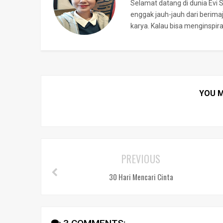
Selamat datang di dunia Evi 
enggak jauh-jauh dari berima
karya. Kalau bisa menginspi
YOU M
PREVIOUS
30 Hari Mencari Cinta