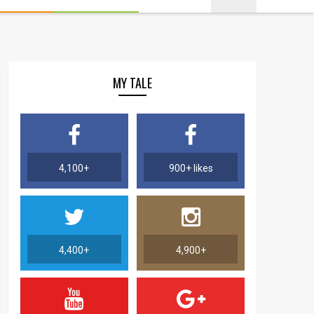
MY TALE
4,100+
900+ likes
4,400+
4,900+