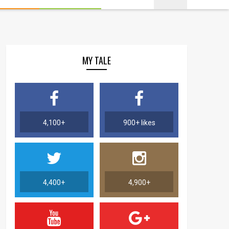
MY TALE
4,100+
900+ likes
4,400+
4,900+