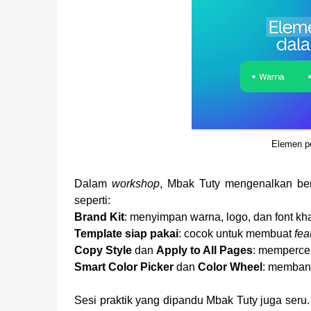
Elemen pe
Dalam
workshop
, Mbak Tuty mengenalkan ber
seperti:
Brand Kit
: menyimpan warna, logo, dan font kha
Template siap pakai
: cocok untuk membuat
fea
Copy Style
dan
Apply to All Pages
: mempercep
Smart Color Picker
dan
Color Wheel
: membant
Sesi praktik yang dipandu Mbak Tuty juga ser