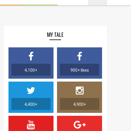
MY TALE
4,100+
900+ likes
4,400+
4,900+