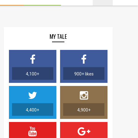
MY TALE
4,100+
900+ likes
4,400+
4,900+