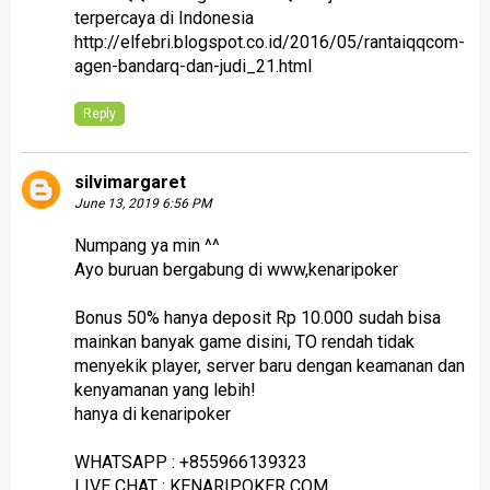
terpercaya di Indonesia
http://elfebri.blogspot.co.id/2016/05/rantaiqqcom-
agen-bandarq-dan-judi_21.html
Reply
silvimargaret
June 13, 2019 6:56 PM
Numpang ya min ^^
Ayo buruan bergabung di www,kenaripoker
Bonus 50% hanya deposit Rp 10.000 sudah bisa
mainkan banyak game disini, TO rendah tidak
menyekik player, server baru dengan keamanan dan
kenyamanan yang lebih!
hanya di kenaripoker
WHATSAPP : +855966139323
LIVE CHAT : KENARIPOKER COM