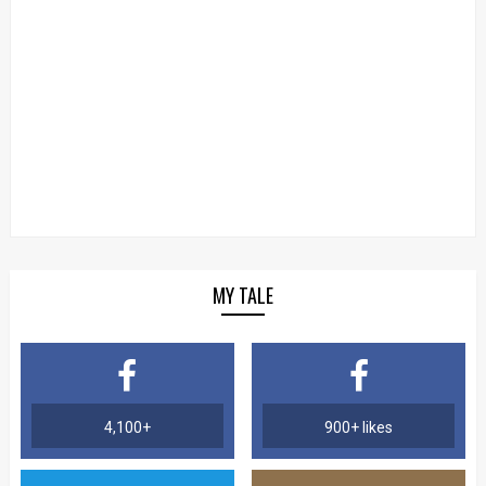
MY TALE
4,100+
900+ likes