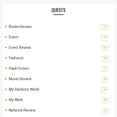
QUESTS
Books Review
27
Event
95
Event Review
91
Fashions
20
Flash Fiction
11
Movie Review
24
My Rainbow World
24
My Work
29
Network Review
12