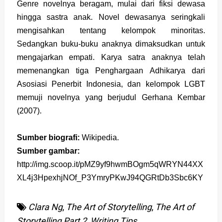
Genre novelnya beragam, mulai dari fiksi dewasa
hingga sastra anak. Novel dewasanya seringkali
mengisahkan tentang kelompok minoritas.
Sedangkan buku-buku anaknya dimaksudkan untuk
mengajarkan empati. Karya satra anaknya telah
memenangkan tiga Penghargaan Adhikarya dari
Asosiasi Penerbit Indonesia, dan kelompok LGBT
memuji novelnya yang berjudul Gerhana Kembar
(2007).
Sumber biografi:
Wikipedia.
Sumber gambar:
http://img.scoop.it/pMZ9yf9hwmBOgm5qWRYN44XX
XL4j3HpexhjNOf_P3YmryPKwJ94QGRtDb3Sbc6KY
Clara Ng
,
The Art of Storytelling
,
The Art of
Storytelling Part 2
,
Writing Tips