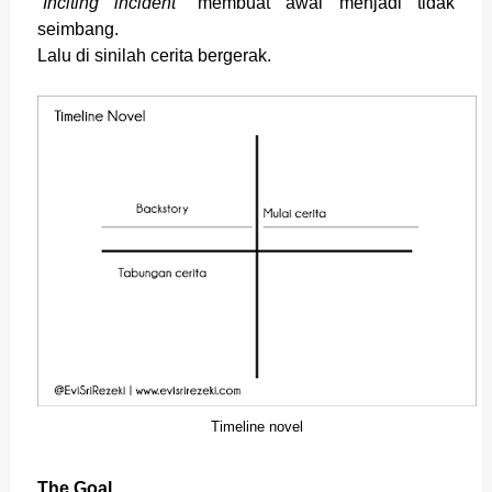
“
Inciting incident
” membuat awal menjadi tidak
seimbang.
Lalu di sinilah cerita bergerak.
Timeline novel
The Goal