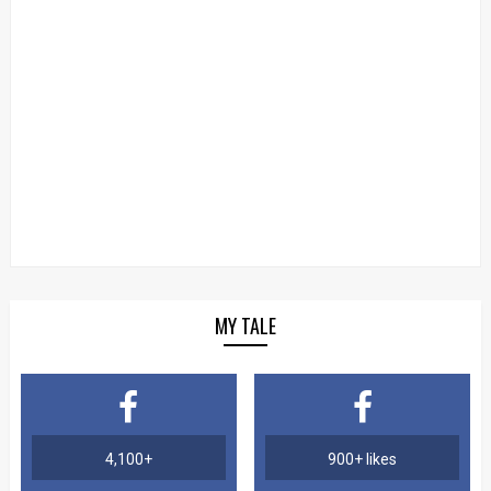
MY TALE
4,100+
900+ likes