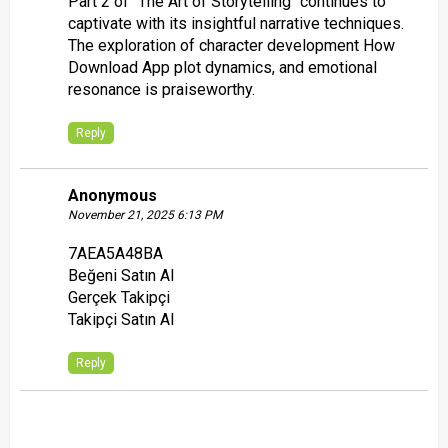
Part 2 of "The Art of Storytelling" continues to
captivate with its insightful narrative techniques.
The exploration of character development
How
Download App
plot dynamics, and emotional
resonance is praiseworthy.
Reply
Anonymous
November 21, 2025 6:13 PM
7AEA5A48BA
Beğeni Satın Al
Gerçek Takipçi
Takipçi Satın Al
Reply