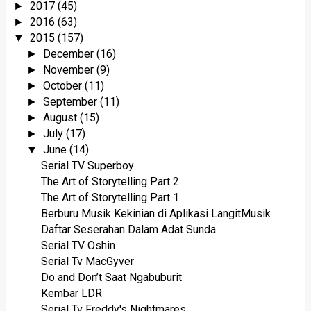
2017
(45)
►
2016
(63)
►
2015
(157)
▼
December
(16)
►
November
(9)
►
October
(11)
►
September
(11)
►
August
(15)
►
July
(17)
►
June
(14)
▼
Serial TV Superboy
The Art of Storytelling Part 2
The Art of Storytelling Part 1
Berburu Musik Kekinian di Aplikasi LangitMusik
Daftar Seserahan Dalam Adat Sunda
Serial TV Oshin
Serial Tv MacGyver
Do and Don’t Saat Ngabuburit
Kembar LDR
Serial Tv Freddy's Nightmares