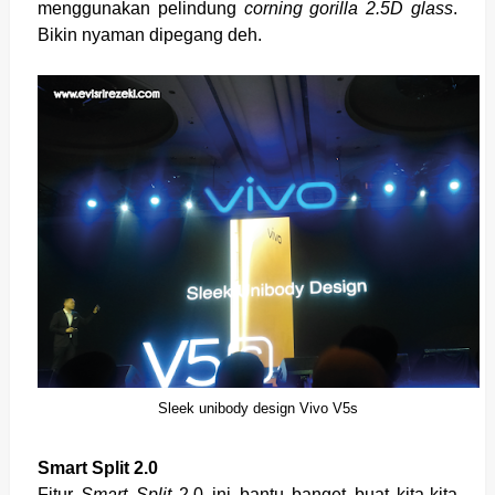
menggunakan pelindung
corning gorilla 2.5D glass
.
Bikin nyaman dipegang deh.
Sleek unibody design Vivo V5s
Smart Split 2.0
Fitur
Smart Split
2.0 ini bantu banget buat kita-kita