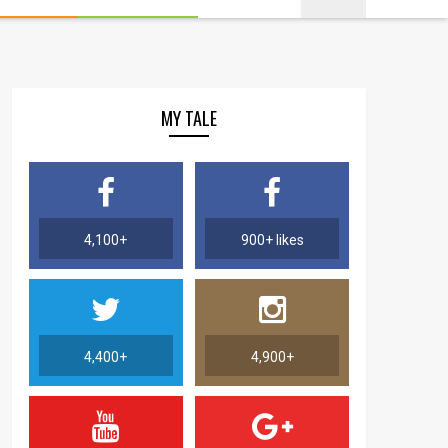
MY TALE
4,100+
900+ likes
4,400+
4,900+