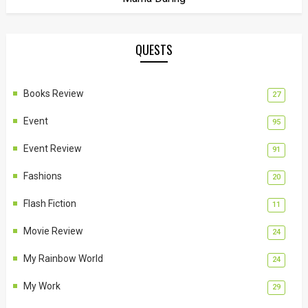
QUESTS
Books Review
27
Event
95
Event Review
91
Fashions
20
Flash Fiction
11
Movie Review
24
My Rainbow World
24
My Work
29