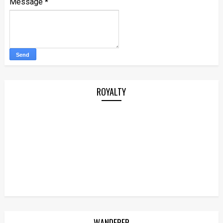
Message
*
ROYALTY
WANDERER