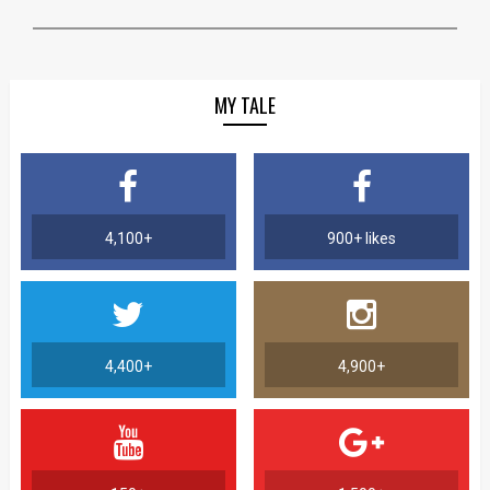
MY TALE
4,100+
900+ likes
4,400+
4,900+