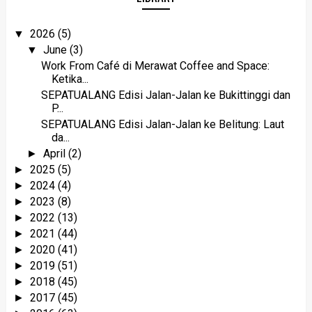
2026
(5)
▼
June
(3)
▼
Work From Café di Merawat Coffee and Space:
Ketika...
SEPATUALANG Edisi Jalan-Jalan ke Bukittinggi dan
P...
SEPATUALANG Edisi Jalan-Jalan ke Belitung: Laut
da...
April
(2)
►
2025
(5)
►
2024
(4)
►
2023
(8)
►
2022
(13)
►
2021
(44)
►
2020
(41)
►
2019
(51)
►
2018
(45)
►
2017
(45)
►