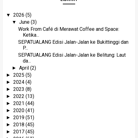
2026
(5)
▼
June
(3)
▼
Work From Café di Merawat Coffee and Space:
Ketika...
SEPATUALANG Edisi Jalan-Jalan ke Bukittinggi dan
P...
SEPATUALANG Edisi Jalan-Jalan ke Belitung: Laut
da...
April
(2)
►
2025
(5)
►
2024
(4)
►
2023
(8)
►
2022
(13)
►
2021
(44)
►
2020
(41)
►
2019
(51)
►
2018
(45)
►
2017
(45)
►