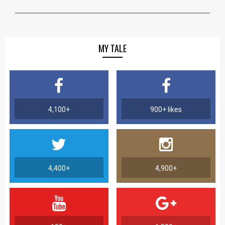
MY TALE
4,100+
900+ likes
4,400+
4,900+